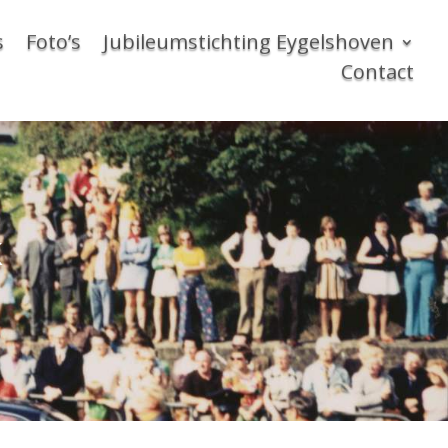
s
Foto’s
Jubileumstichting Eygelshoven
Contact
k