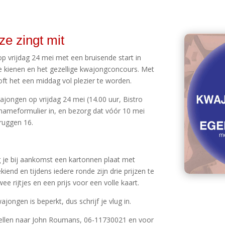
e zingt mit
op vrijdag 24 mei met een bruisende start in
e kienen en het gezellige kwajongconcours. Met
ooft het een middag vol plezier te worden.
ajongen op vrijdag 24 mei (14.00 uur, Bistro
lnameformulier in, en bezorg dat vóór 10 mei
bruggen 16.
jg je bij aankomst een kartonnen plaat met
iend en tijdens iedere ronde zijn drie prijzen te
wee rijtjes en een prijs voor een volle kaart.
jongen is beperkt, dus schrijf je vlug in.
 bellen naar John Roumans, 06-11730021 en voor