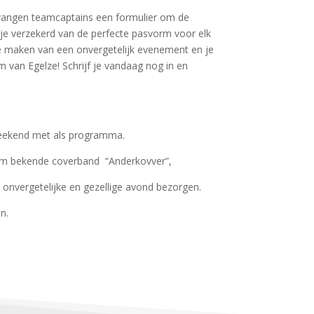
ntvangen teamcaptains een formulier om de
je verzekerd van de perfecte pasvorm voor elk
 te maken van een onvergetelijk evenement en je
van Egelze! Schrijf je vandaag nog in en
weekend met als programma.
lom bekende coverband “Anderkovver”,
onvergetelijke en gezellige avond bezorgen.
n.