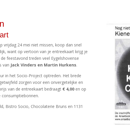
en
art
 op vrijdag 24 mei niet missen, koop dan snel
lijk, want op vertoon van je entreekaart krijg je
 de feestavond treden veel Eygelshovense
s van
Jack Vinders en Martin Hurkens
.
ur in het Socio-Project optreden. Het brede
etwijfeld zorgen voor een onvergetelijke en
prijs van de entreekaart bedraagt
€ 4,00
en op
wee consumptiebonnen.
d, Bistro Socio, Chocolaterie Bruns en 1131