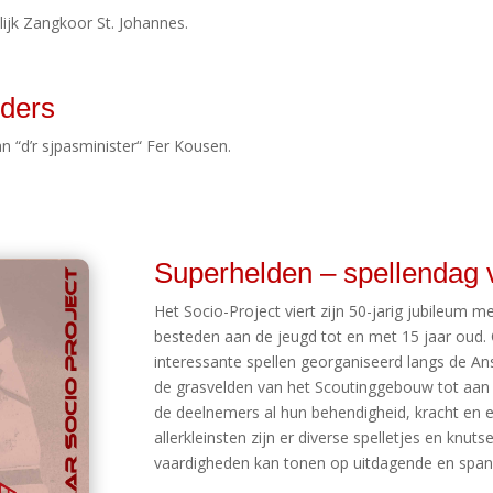
jk Zangkoor St. Johannes.
nders
n “d’r sjpasminister“ Fer Kousen.
Superhelden – spellendag 
Het Socio-Project viert zijn 50-jarig jubileum m
besteden aan de jeugd tot en met 15 jaar oud. 
interessante spellen georganiseerd langs de Ans
de grasvelden van het Scoutinggebouw tot aan de
de deelnemers al hun behendigheid, kracht en 
allerkleinsten zijn er diverse spelletjes en knuts
vaardigheden kan tonen op uitdagende en spann