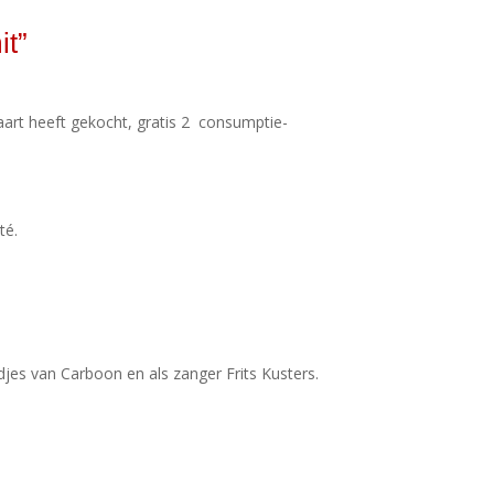
it”
aart heeft gekocht, gratis 2 consumptie-
té.
djes van Carboon en als zanger Frits Kusters.