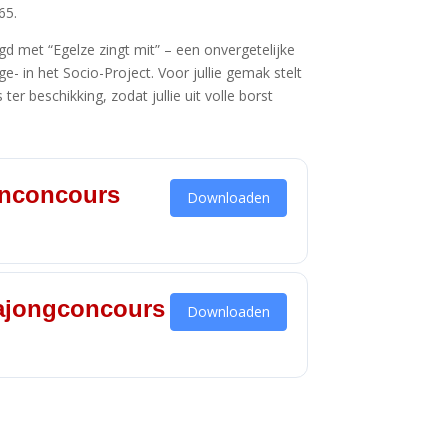
65.
gd met “Egelze zingt mit” – een onvergetelijke
- in het Socio-Project. Voor jullie gemak stelt
er beschikking, zodat jullie uit volle borst
ienconcours
Downloaden
wajongconcours
Downloaden