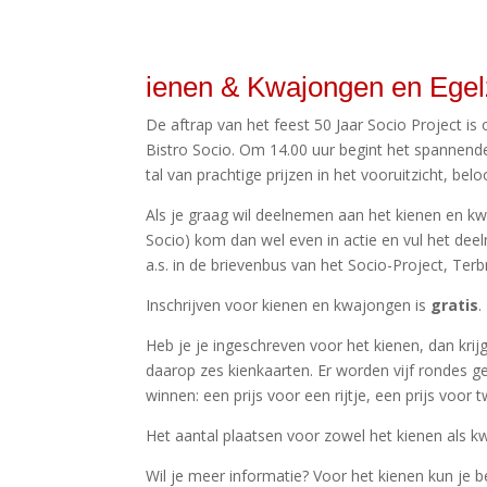
ienen & Kwajongen en Egelz
De aftrap van het feest 50 Jaar Socio Project is 
Bistro Socio. Om 14.00 uur begint het spannend
tal van prachtige prijzen in het vooruitzicht, bel
Als je graag wil deelnemen aan het kienen en kw
Socio) kom dan wel even in actie en vul het dee
a.s. in de brievenbus van het Socio-Project, Ter
Inschrijven voor kienen en kwajongen is
gratis
.
Heb je je ingeschreven voor het kienen, dan kri
daarop zes kienkaarten. Er worden vijf rondes gek
winnen: een prijs voor een rijtje, een prijs voor t
Het aantal plaatsen voor zowel het kienen als kwa
Wil je meer informatie? Voor het kienen kun je