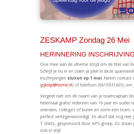
ZESKAMP Zondag 26 Mei
HERINNERING INSCHRIJVIN
Doe mee aan de ultieme strijd om de titel van 
Schrijf je nu in en claim je plek in deze spannen
inschrijvingen
sluiten op 1 mei
. Neem contact 
(
pjknip@home.nl
) of telefoon (0615931605) om 
Vergeet niet om de naam van je teamcaptain do
helemaal gratis! Iedereen van 16 jaar en ouder
vrienden, collega’s of buren en vorm een team. V
perfect vertegenwoordigt. En alsof dat nog niet 
T-shirts, gesponsord door APS-groep. Zo staan ju
ook in stijl!