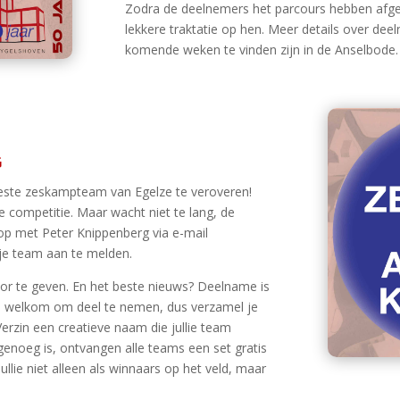
Zodra de deelnemers het parcours hebben afgele
lekkere traktatie op hen. Meer details over de
komende weken te vinden zijn in de Anselbode.
G
beste zeskampteam van Egelze te veroveren!
de competitie. Maar wacht niet te lang, de
op met Peter Knippenberg via e-mail
je team aan te melden.
or te geven. En het beste nieuws? Deelname is
 is welkom om deel te nemen, dus verzamel je
erzin een creatieve naam die jullie team
genoeg is, ontvangen alle teams een set gratis
llie niet alleen als winnaars op het veld, maar