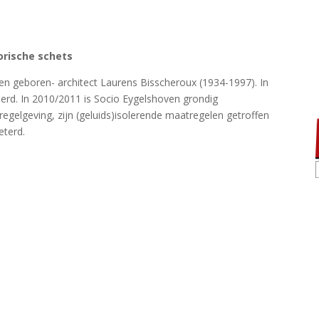
orische schets
n geboren- architect Laurens Bisscheroux (1934-1997). In
rd. In 2010/2011 is Socio Eygelshoven grondig
egelgeving, zijn (geluids)isolerende maatregelen getroffen
eterd.